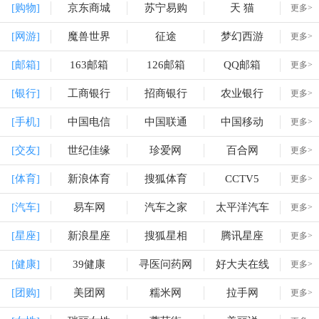
[购物]
京东商城
苏宁易购
天 猫
更多>
[网游]
魔兽世界
征途
梦幻西游
更多>
[邮箱]
163邮箱
126邮箱
QQ邮箱
更多>
[银行]
工商银行
招商银行
农业银行
更多>
[手机]
中国电信
中国联通
中国移动
更多>
[交友]
世纪佳缘
珍爱网
百合网
更多>
[体育]
新浪体育
搜狐体育
CCTV5
更多>
[汽车]
易车网
汽车之家
太平洋汽车
更多>
[星座]
新浪星座
搜狐星相
腾讯星座
更多>
[健康]
39健康
寻医问药网
好大夫在线
更多>
[团购]
美团网
糯米网
拉手网
更多>