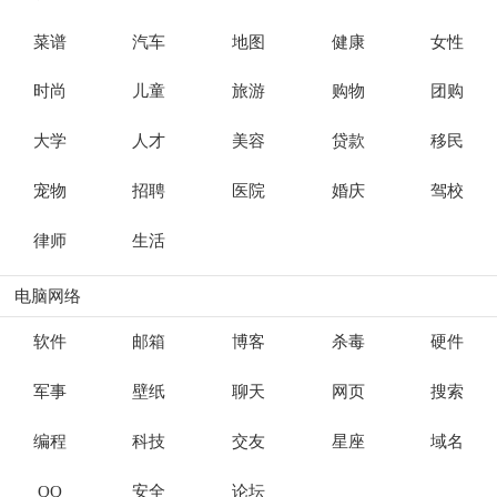
菜谱
汽车
地图
健康
女性
时尚
儿童
旅游
购物
团购
大学
人才
美容
贷款
移民
宠物
招聘
医院
婚庆
驾校
律师
生活
电脑网络
软件
邮箱
博客
杀毒
硬件
军事
壁纸
聊天
网页
搜索
编程
科技
交友
星座
域名
QQ
安全
论坛