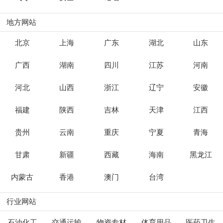
地方网站
北京
上海
广东
湖北
山东
广西
湖南
四川
江苏
河南
河北
山西
浙江
辽宁
安徽
福建
陕西
吉林
天津
江西
贵州
云南
重庆
宁夏
青海
甘肃
新疆
西藏
海南
黑龙江
内蒙古
香港
澳门
台湾
行业网站
石油化工
交通运输
物资专材
体育用品
医药卫生