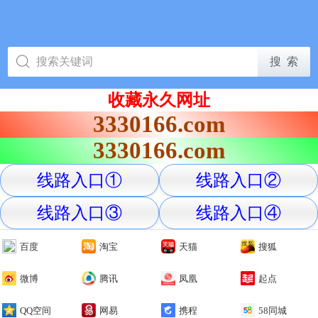
收藏永久网址
3330166.com
3330166.com
线路入口①
线路入口②
线路入口③
线路入口④
百度
淘宝
天猫
搜狐
微博
腾讯
凤凰
起点
QQ空间
网易
携程
58同城