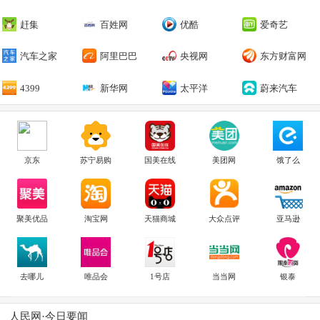
赶集
百姓网
优酷
爱奇艺
汽车之家
阿里巴巴
央视网
东方财富网
4399
新华网
太平洋
蔚来汽车
京东
苏宁易购
国美在线
美团网
饿了么
聚美优品
淘宝网
天猫商城
大众点评
亚马逊
去哪儿
唯品会
1号店
当当网
银泰
人民网·今日要闻