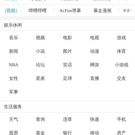
[视频]
哔哩哔哩
AcFun弹幕
暴走漫画
更多>
娱乐休闲
音乐
视频
电影
电视
游戏
新闻
小说
图片
动漫
体育
NBA
论坛
笑话
网游
小游戏
女性
星座
足球
直播
交友
军事
生活服务
天气
查询
违章
快递
手机
股票
基金
银行
移动
房产