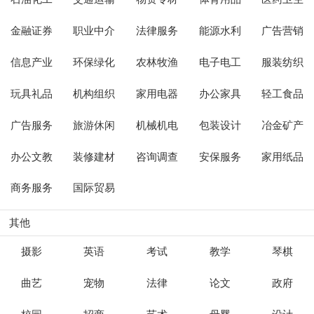
金融证券
职业中介
法律服务
能源水利
广告营销
信息产业
环保绿化
农林牧渔
电子电工
服装纺织
玩具礼品
机构组织
家用电器
办公家具
轻工食品
广告服务
旅游休闲
机械机电
包装设计
冶金矿产
办公文教
装修建材
咨询调查
安保服务
家用纸品
商务服务
国际贸易
其他
摄影
英语
考试
教学
琴棋
曲艺
宠物
法律
论文
政府