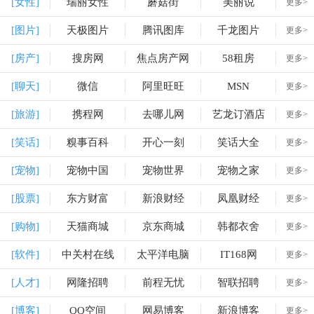
[女性]
瑞丽女性
蘑菇街
美丽说
更多>
[图片]
天极图片
腾讯图库
千龙图片
更多>
[房产]
搜房网
焦点房产网
58租房
更多>
[聊天]
微信
阿里旺旺
MSN
更多>
[旅游]
携程网
去哪儿网
艺龙订酒店
更多>
[笑话]
糗事百科
开心一刻
笑话大全
更多>
[宠物]
宠物中国
宠物世界
宠物之家
更多>
[股票]
东方财富
新浪财经
凤凰财经
更多>
[购物]
天猫商城
京东商城
韩都衣舍
更多>
[软件]
中关村在线
太平洋电脑
IT168网
更多>
[人才]
网隆招聘
前程无忧
智联招聘
更多>
[博客]
QQ空间
网易博客
新浪博客
更多>